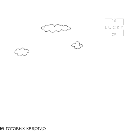
 готовых квартир.
 квартирах
тки.