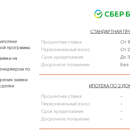
льная система центрального
рования типа VRF.
СТАНДАРТНАЯ П
 ипотеке
Процентная ставка
От 1
ной программы
Первоначальный взнос
От 2
ОТОПЛЕНИЕ
РИЗАЦИИ
Срок кредитования
До 3
аявки на
Автоматическое регулирование
Досрочное погашение
Без 
зация основных систем здания.
менеджером по
температуры приборов от темпе
датчиков.
рения заявки
сделки
ИПОТЕКА ПО 2 ДО
Процентная ставка
-
Первоначальный взнос
-
Срок кредитования
-
БЖЕНИЕ
ЭЛЕКТРОСНАБЖЕНИЕ
Досрочное погашение
-
евая система очистки воды.
Выделенная мощность 16 – 30 к