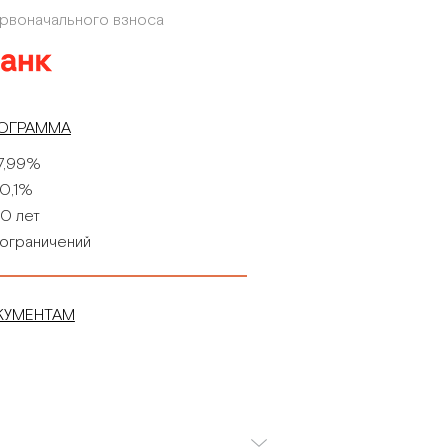
ервоначального взноса
РОГРАММА
7,99%
0,1%
ты с
0 лет
ограничений
КУМЕНТАМ
 служба
дания.