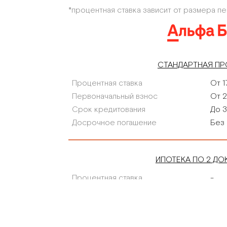
зависимости от квартиры).
*процентная ставка зависит от размера п
СТАНДАРТНАЯ П
ОКНА
Процентная ставка
От 1
Первоначальный взнос
От 2
остные бесшумные лифты.
Высококачественные стеклопаке
алюминиевыми рамами.
Срок кредитования
До 3
Досрочное погашение
Без 
ИПОТЕКА ПО 2 ДО
БЕЗОПАСНОСТИ
СЕРВИС
Процентная ставка
-
Первоначальный взнос
-
троля и управления доступом.
Служба ресепшен. Техническая
Срок кредитования
-
юдение.
эксплуатации и обслуживания з
Досрочное погашение
-