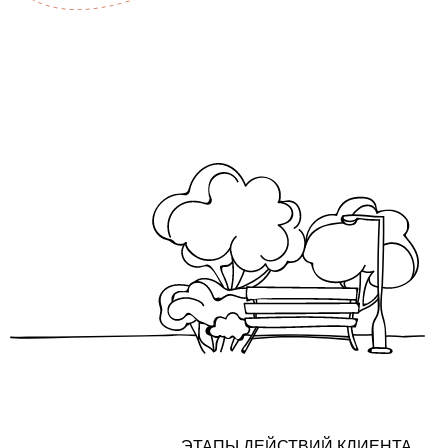
210-460 кв.м
Описание формата бизнеса
ПЛОЩАДЬ ПЕНТХАУСОВ
961 м/м
ЛИФТЫ
Высокоскор
Желаемая площадь
*
В ПОДЗЕМНОМ ПАРКИНГЕ
Предпочтительный период аренды
*
Желаемая арендная ставка за квадратный
метр
*
СИСТЕМА 
Требования к наличию отделки
*
Система кон
Видеонабл
ЭТАПЫ ДЕЙСТВИЙ КЛИЕНТА