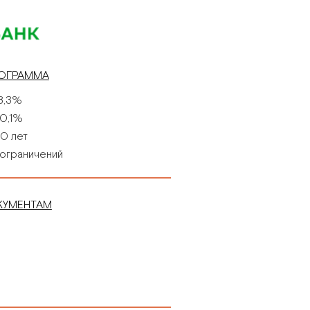
РОГРАММА
8,3%
0,1%
0 лет
ограничений
ратурных
КУМЕНТАМ
Вт (в